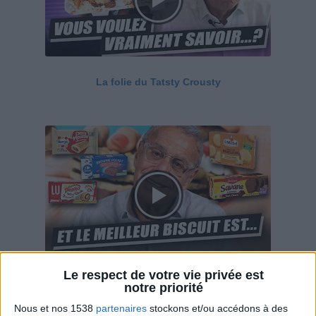
La folie du Tatsty Crousty
Le respect de votre vie privée est
Savane, LU, Pepito, Harrys... Que valent vraiment
notre priorité
ces gâteaux ?
Nous et nos 1538
partenaires
stockons et/ou accédons à des