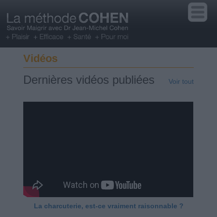
Vidéos
Dernières vidéos publiées
Voir tout
La charcuterie, est-ce vraiment raisonnable ?