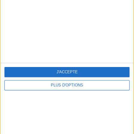
Vous m'avez demandé
Voir tout
J'ACCEPTE
PLUS D'OPTIONS
Question/Réponse : Que Manger Pendant le
Ramadan ?