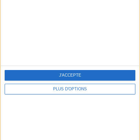
Vous m'avez demandé
Voir tout
J'ACCEPTE
PLUS D'OPTIONS
Question/Réponse : Que Manger Pendant le
Ramadan ?