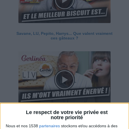
Savane, LU, Pepito, Harrys... Que valent vraiment
ces gâteaux ?
Le respect de votre vie privée est
Ces marques diététiques : c'est n'importe quoi !
notre priorité
Nous et nos 1538
partenaires
stockons et/ou accédons à des