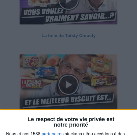
La folie du Tatsty Crousty
Le respect de votre vie privée est
Savane, LU, Pepito, Harrys... Que valent vraiment
notre priorité
ces gâteaux ?
Nous et nos 1538
partenaires
stockons et/ou accédons à des