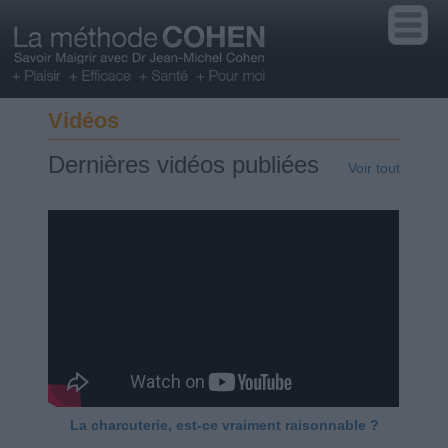
Vidéos
Dernières vidéos publiées
Voir tout
La charcuterie, est-ce vraiment raisonnable ?