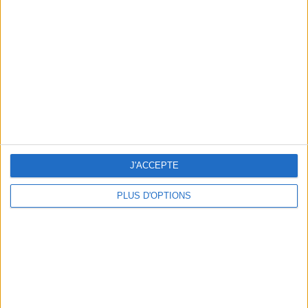
Vous m'avez demandé
Voir tout
J'ACCEPTE
PLUS D'OPTIONS
Question/Réponse : Que Manger Pendant le
Ramadan ?