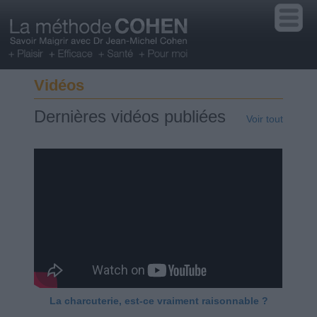
Vidéos
Dernières vidéos publiées
Voir tout
La charcuterie, est-ce vraiment raisonnable ?