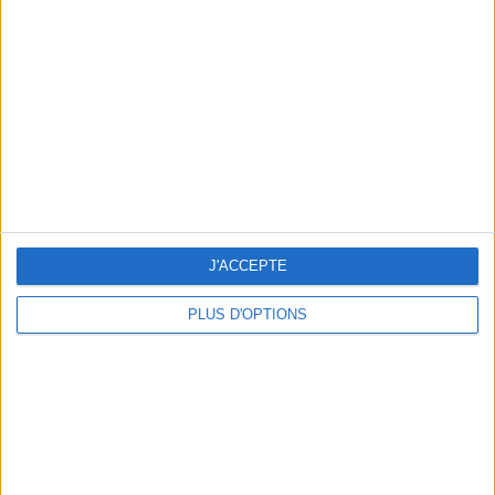
Vous m'avez demandé
Voir tout
J'ACCEPTE
PLUS D'OPTIONS
Question/Réponse : Que Manger Pendant le
Ramadan ?