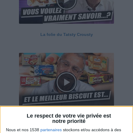
La folie du Tatsty Crousty
Le respect de votre vie privée est
Savane, LU, Pepito, Harrys... Que valent vraiment
notre priorité
ces gâteaux ?
Nous et nos 1538
partenaires
stockons et/ou accédons à des