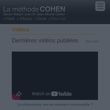
Vidéos
Dernières vidéos publiées
Voir tout
La charcuterie, est-ce vraiment raisonnable ?