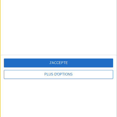
Vous m'avez demandé
Voir tout
J'ACCEPTE
PLUS D'OPTIONS
Question/Réponse : Que Manger Pendant le
Ramadan ?