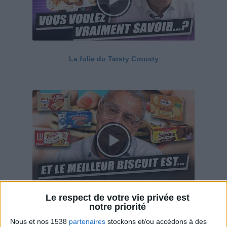
La folie du Tatsty Crousty
Le respect de votre vie privée est
Savane, LU, Pepito, Harrys... Que valent vraiment
notre priorité
ces gâteaux ?
Nous et nos 1538
partenaires
stockons et/ou accédons à des