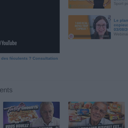
Sport p
Le plan
copieu
03/08/
Webinai
 des féculents ? Consultation
ents