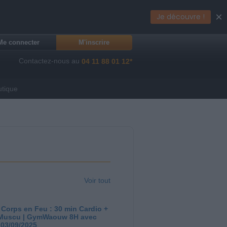
×
Je découvre !
Me connecter
M'inscrire
Contactez-nous au
04 11 88 01 12*
utique
Voir tout
 Corps en Feu : 30 min Cardio +
Muscu | GymWaouw 8H avec
 03/09/2025