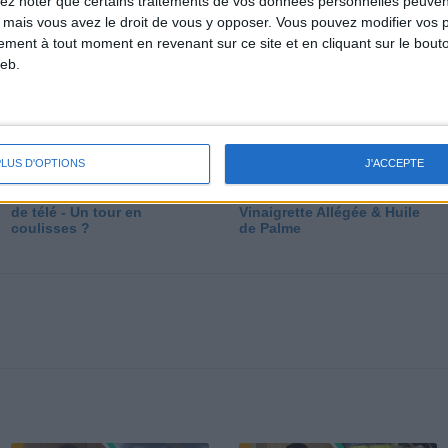
lez noter que certains traitements de vos données personnelles peuven
dé
 mais vous avez le droit de vous y opposer. Vous pouvez modifier vos 
tement à tout moment en revenant sur ce site et en cliquant sur le bouto
eb.
PLUS D'OPTIONS
J'ACCEPTE
Les secrets des émissions
Vos Questions : Bronzage,
de télé - Un tour en
Vinaigrette Allégée & Huile
coulisses ?
de Palme