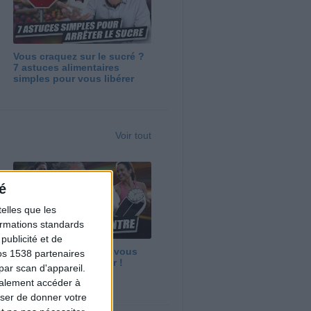
Vous craquez sur le sucré ?
7 astuces alimentaires
simples pour vous libérer
Voir tout
é
elles que les
formations standards
ublicité et de
Maigrir vite ? Ce que vous
os 1538 partenaires
devez vraiment savoir !
par scan d'appareil.
galement accéder à
user de donner votre