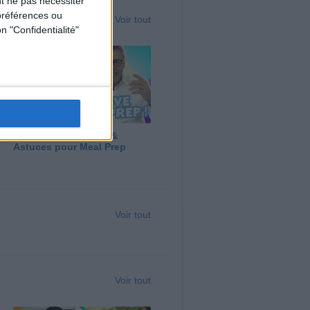
t ne pas nécessiter
préférences ou
Voir tout
n "Confidentialité"
Panga, Huile d'Olive &
Astuces pour Meal Prep
Voir tout
Voir tout