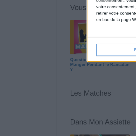
consentement.
Veuil
Vous m'avez deman
votre consentement,
retirer votre consen
en bas de la page W
Question/Réponse : Que
Manger Pendant le Ramadan
?
Les Matches
Dans Mon Assiette