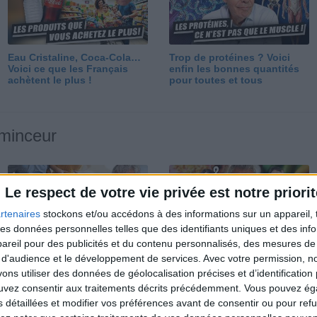
Eau Cristaline, Coca-Cola…
Trop de protéines ? Voici
Voici ce que les Français
enfin les bonnes quantités
achètent le plus !
pour toutes et tous
 minceur
Le respect de votre vie privée est notre priorit
rtenaires
stockons et/ou accédons à des informations sur un appareil, t
 des données personnelles telles que des identifiants uniques et des in
reil pour des publicités et du contenu personnalisés, des mesures de p
Perdre 10 kg : ma méthode
Et après la perte de poids ?
 d'audience et le développement de services.
Avec votre permission, n
est imparable
Je fais comment ?
s utiliser des données de géolocalisation précises et d’identification 
ouvez consentir aux traitements décrits précédemment. Vous pouvez é
s détaillées et modifier vos préférences avant de consentir ou pour ref