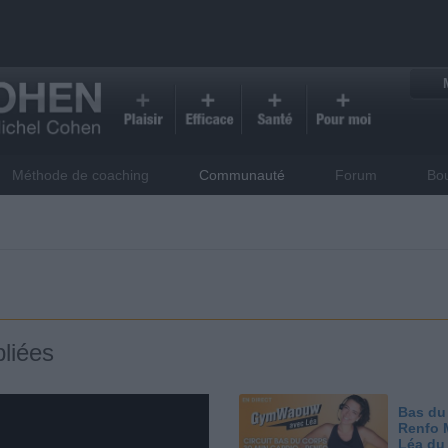
Méthode de coaching
Communauté
Forum
Bo
liées
Bas du
Renfo 
Léa du