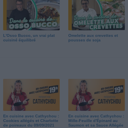
L'Osso Bucco, un vrai plat
Omelette aux crevettes et
cuisiné équilibré
pousses de soja
En cuisine avec Cathychou :
En cuisine avec Cathychou :
Cookies allégés et Charlotte
Mille-Feuille d'Épinard au
de poireaux du 09/09/2021
Saumon et sa Sauce Allégée