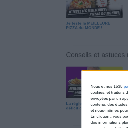
Je teste la MEILLEURE
PIZZA du MONDE !
Conseils et astuces
Nous et nos 1538
pa
cookies, et traitons
envoyées par un appa
La règle N°1 pour maigrir : le
contenu, des études
déficit calorique
et nous-mêmes pouvon
En cliquant, vous p
des informations plu