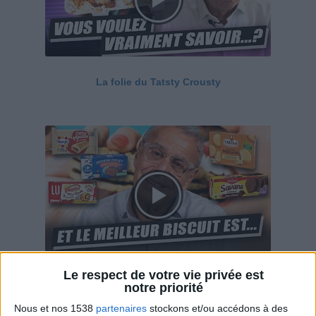
La folie du Tatsty Crousty
Le respect de votre vie privée est
Savane, LU, Pepito, Harrys... Que valent vraiment
notre priorité
ces gâteaux ?
Nous et nos 1538
partenaires
stockons et/ou accédons à des