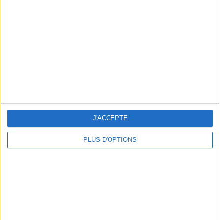
Vous m'avez demandé
Voir tout
J'ACCEPTE
PLUS D'OPTIONS
Question/Réponse : Que Manger Pendant le
Ramadan ?