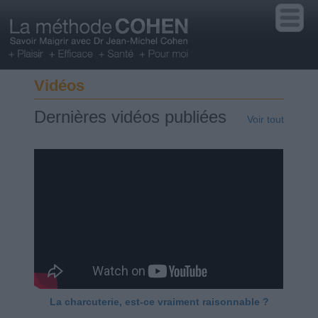
Vidéos
Dernières vidéos publiées
Voir tout
La charcuterie, est-ce vraiment raisonnable ?