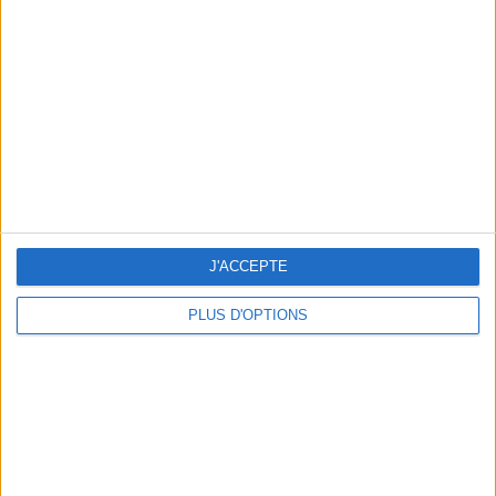
Vous m'avez demandé
Voir tout
J'ACCEPTE
PLUS D'OPTIONS
Question/Réponse : Que Manger Pendant le
Ramadan ?