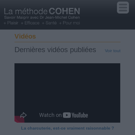
Vidéos
Dernières vidéos publiées
Voir tout
La charcuterie, est-ce vraiment raisonnable ?