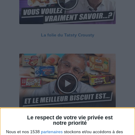
La folie du Tatsty Crousty
Le respect de votre vie privée est
Savane, LU, Pepito, Harrys... Que valent vraiment
notre priorité
ces gâteaux ?
Nous et nos 1538
partenaires
stockons et/ou accédons à des