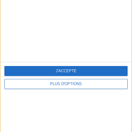
Vous m'avez demandé
Voir tout
J'ACCEPTE
PLUS D'OPTIONS
Question/Réponse : Que Manger Pendant le
Ramadan ?