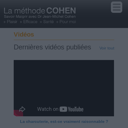
Vidéos
Dernières vidéos publiées
Voir tout
La charcuterie, est-ce vraiment raisonnable ?