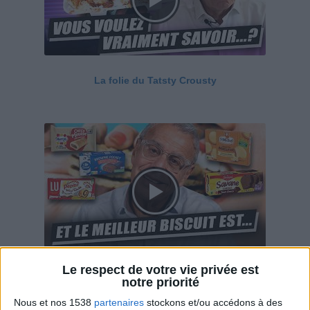
La folie du Tatsty Crousty
Le respect de votre vie privée est
Savane, LU, Pepito, Harrys... Que valent vraiment
notre priorité
ces gâteaux ?
Nous et nos 1538
partenaires
stockons et/ou accédons à des