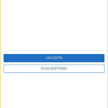
Vous m'avez demandé
Voir tout
J'ACCEPTE
PLUS D'OPTIONS
Question/Réponse : Que Manger Pendant le
Ramadan ?