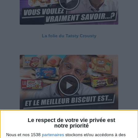
La folie du Tatsty Crousty
Le respect de votre vie privée est
Savane, LU, Pepito, Harrys... Que valent vraiment
notre priorité
ces gâteaux ?
Nous et nos 1538
partenaires
stockons et/ou accédons à des