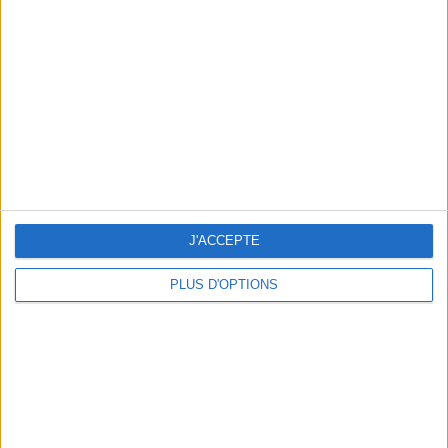
Vous m'avez demandé
Voir tout
J'ACCEPTE
PLUS D'OPTIONS
Question/Réponse : Que Manger Pendant le
Ramadan ?