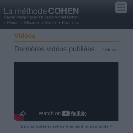
Vidéos
Dernières vidéos publiées
Voir tout
La charcuterie, est-ce vraiment raisonnable ?