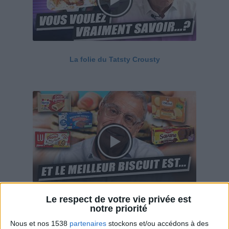
La folie du Tatsty Crousty
Le respect de votre vie privée est
Savane, LU, Pepito, Harrys... Que valent vraiment
notre priorité
ces gâteaux ?
Nous et nos 1538
partenaires
stockons et/ou accédons à des