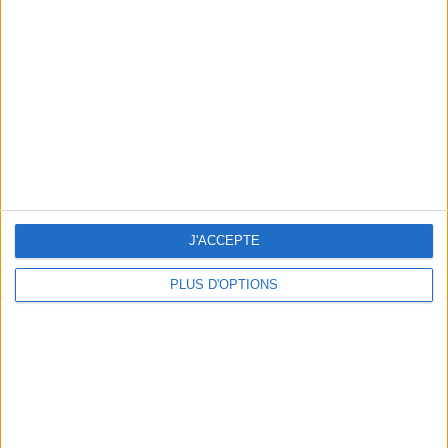
Vous m'avez demandé
Voir tout
J'ACCEPTE
PLUS D'OPTIONS
Question/Réponse : Que Manger Pendant le
Ramadan ?