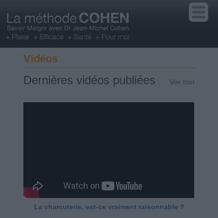
Vidéos
Dernières vidéos publiées
Voir tout
La charcuterie, est-ce vraiment raisonnable ?