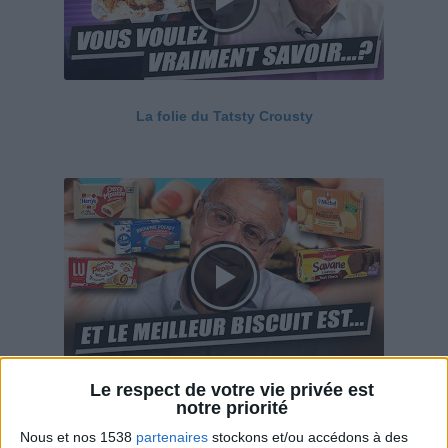
La folie du Tatsty Crousty
Le respect de votre vie privée est
Savane, LU, Pepito, Harrys... Que valent vraiment
notre priorité
ces gâteaux ?
Nous et nos 1538
partenaires
stockons et/ou accédons à des