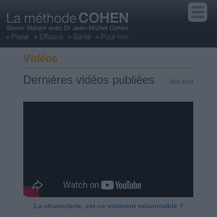
Vidéos
Dernières vidéos publiées
Voir tout
La charcuterie, est-ce vraiment raisonnable ?