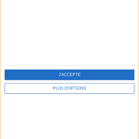
Vous m'avez demandé
Voir tout
J'ACCEPTE
PLUS D'OPTIONS
Question/Réponse : Que Manger Pendant le
Ramadan ?