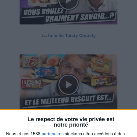
La folie du Tatsty Crousty
Le respect de votre vie privée est
Savane, LU, Pepito, Harrys... Que valent vraiment
notre priorité
ces gâteaux ?
Nous et nos 1538
partenaires
stockons et/ou accédons à des