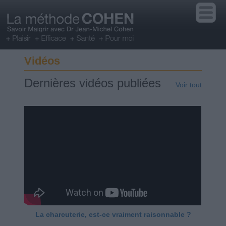
Vidéos
Dernières vidéos publiées
Voir tout
La charcuterie, est-ce vraiment raisonnable ?