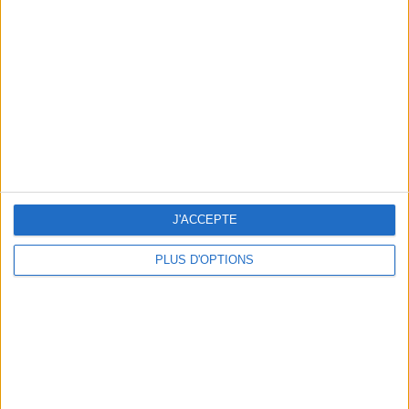
Vous m'avez demandé
Voir tout
J'ACCEPTE
PLUS D'OPTIONS
Question/Réponse : Que Manger Pendant le
Ramadan ?