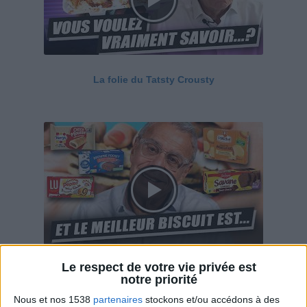
La folie du Tatsty Crousty
Le respect de votre vie privée est
Savane, LU, Pepito, Harrys... Que valent vraiment
notre priorité
ces gâteaux ?
Nous et nos 1538
partenaires
stockons et/ou accédons à des