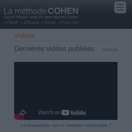
Vidéos
Dernières vidéos publiées
Voir tout
La charcuterie, est-ce vraiment raisonnable ?