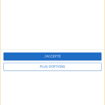
Vous m'avez demandé
Voir tout
J'ACCEPTE
PLUS D'OPTIONS
Question/Réponse : Que Manger Pendant le
Ramadan ?