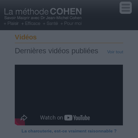
Vidéos
Dernières vidéos publiées
Voir tout
La charcuterie, est-ce vraiment raisonnable ?