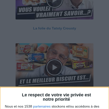
La folie du Tatsty Crousty
Le respect de votre vie privée est
Savane, LU, Pepito, Harrys... Que valent vraiment
notre priorité
ces gâteaux ?
Nous et nos 1538
partenaires
stockons et/ou accédons à des