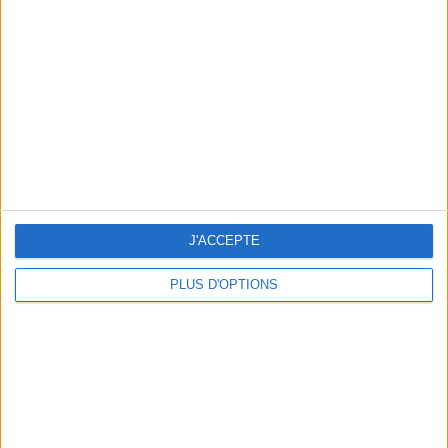
Vous m'avez demandé
Voir tout
J'ACCEPTE
PLUS D'OPTIONS
Question/Réponse : Que Manger Pendant le
Ramadan ?