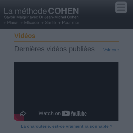
Vidéos
Dernières vidéos publiées
Voir tout
La charcuterie, est-ce vraiment raisonnable ?