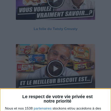
La folie du Tatsty Crousty
Le respect de votre vie privée est
Savane, LU, Pepito, Harrys... Que valent vraiment
notre priorité
ces gâteaux ?
Nous et nos 1538
partenaires
stockons et/ou accédons à des