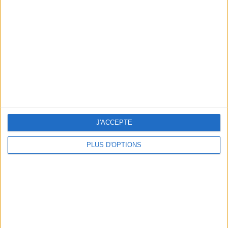
Vous m'avez demandé
Voir tout
J'ACCEPTE
PLUS D'OPTIONS
Question/Réponse : Que Manger Pendant le
Ramadan ?