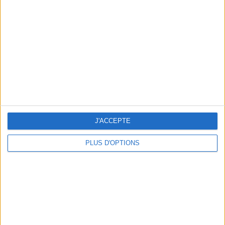
Vous m'avez demandé
Voir tout
J'ACCEPTE
PLUS D'OPTIONS
Question/Réponse : Que Manger Pendant le
Ramadan ?