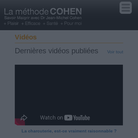
Vidéos
Dernières vidéos publiées
Voir tout
La charcuterie, est-ce vraiment raisonnable ?