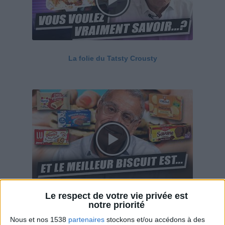
La folie du Tatsty Crousty
Le respect de votre vie privée est
Savane, LU, Pepito, Harrys... Que valent vraiment
notre priorité
ces gâteaux ?
Nous et nos 1538
partenaires
stockons et/ou accédons à des