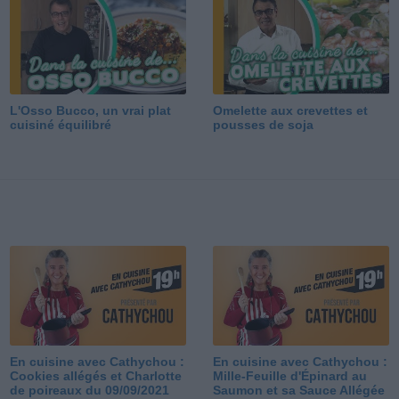
L'Osso Bucco, un vrai plat
Omelette aux crevettes et
cuisiné équilibré
pousses de soja
En cuisine avec Cathychou :
En cuisine avec Cathychou :
Cookies allégés et Charlotte
Mille-Feuille d'Épinard au
de poireaux du 09/09/2021
Saumon et sa Sauce Allégée