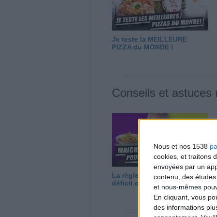
Je teste la MEILLEURE
PIZZA du MONDE !
Conseils et astuces
Nous et nos 1538
pa
cookies, et traitons
envoyées par un appa
La règle N°1 pour maigrir : le
contenu, des études
déficit calorique
et nous-mêmes pouvon
En cliquant, vous p
des informations plu