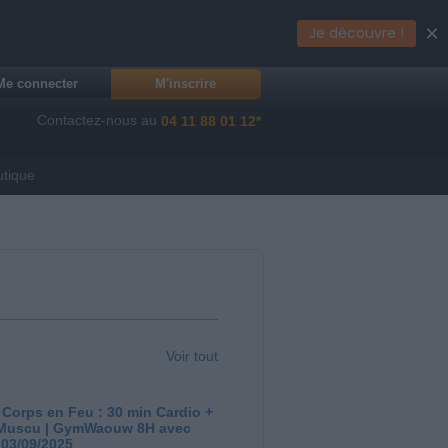
×
Je découvre !
Me connecter
M'inscrire
Contactez-nous au
04 11 88 01 12*
utique
Voir tout
 Corps en Feu : 30 min Cardio +
Muscu | GymWaouw 8H avec
 03/09/2025