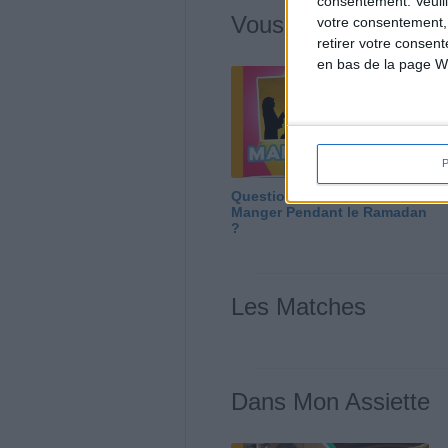
consentement.
Veuil
Vous m'avez deman
votre consentement,
retirer votre consen
en bas de la page W
Question/Réponse : Que
Manger Pendant le Ramadan
?
Les Matches
Dans Mon Assiette