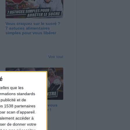
Vous craquez sur le sucré ?
7 astuces alimentaires
simples pour vous libérer
Voir tout
é
elles que les
formations standards
ublicité et de
Maigrir vite ? Ce que vous
os 1538 partenaires
devez vraiment savoir !
par scan d'appareil.
galement accéder à
user de donner votre