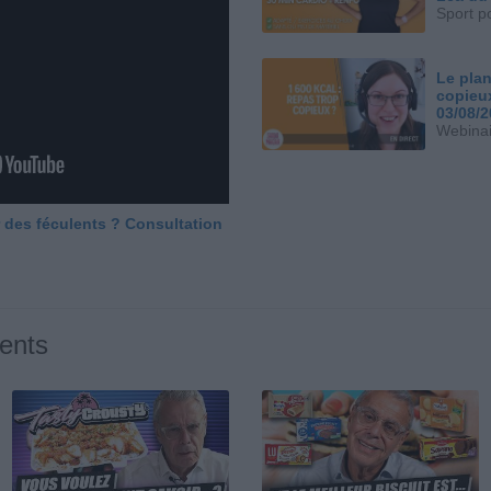
Sport p
Le plan
copieu
03/08/
Webinai
 des féculents ? Consultation
ents