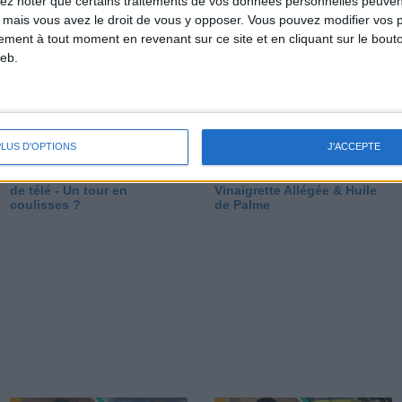
lez noter que certains traitements de vos données personnelles peuven
dé
 mais vous avez le droit de vous y opposer. Vous pouvez modifier vos 
tement à tout moment en revenant sur ce site et en cliquant sur le bouto
eb.
PLUS D'OPTIONS
J'ACCEPTE
Les secrets des émissions
Vos Questions : Bronzage,
de télé - Un tour en
Vinaigrette Allégée & Huile
coulisses ?
de Palme