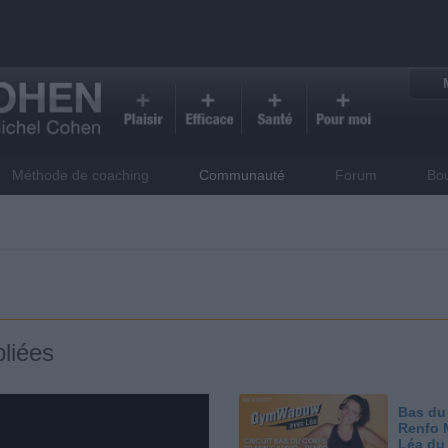
Méthode de coaching
Communauté
Forum
Bo
liées
Bas du
Renfo 
Léa du