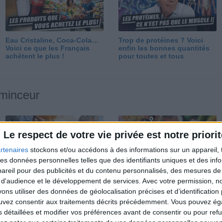
Eau Cristaline, Coca-Cola…
Trop de protéines ? Voici
Voici ce que les Français
enfin les bonnes quantités
achètent le plus !
pour toutes et tous
 minceur
Le respect de votre vie privée est notre priorit
rtenaires
stockons et/ou accédons à des informations sur un appareil, t
 des données personnelles telles que des identifiants uniques et des in
reil pour des publicités et du contenu personnalisés, des mesures de p
Perdre 10 kg : ma méthode
Et après la perte de poids ?
 d'audience et le développement de services.
Avec votre permission, n
est imparable
Je fais comment ?
s utiliser des données de géolocalisation précises et d’identification 
ouvez consentir aux traitements décrits précédemment. Vous pouvez é
s détaillées et modifier vos préférences avant de consentir ou pour ref