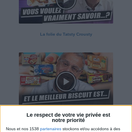
La folie du Tatsty Crousty
Le respect de votre vie privée est
Savane, LU, Pepito, Harrys... Que valent vraiment
notre priorité
ces gâteaux ?
Nous et nos 1538
partenaires
stockons et/ou accédons à des