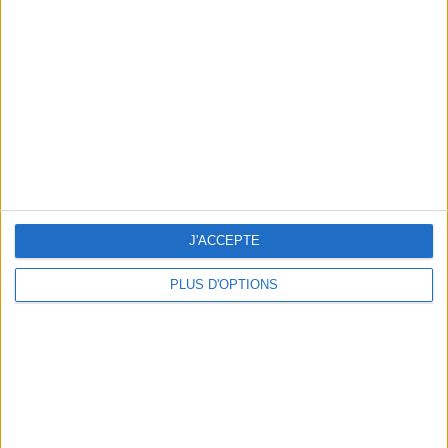
Vous m'avez demandé
Voir tout
J'ACCEPTE
PLUS D'OPTIONS
Question/Réponse : Que Manger Pendant le
Ramadan ?