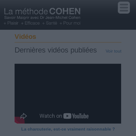
Vidéos
Dernières vidéos publiées
Voir tout
La charcuterie, est-ce vraiment raisonnable ?