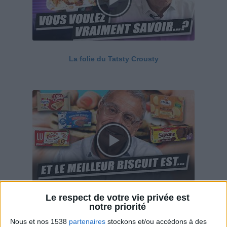
La folie du Tatsty Crousty
Le respect de votre vie privée est
Savane, LU, Pepito, Harrys... Que valent vraiment
notre priorité
ces gâteaux ?
Nous et nos 1538
partenaires
stockons et/ou accédons à des