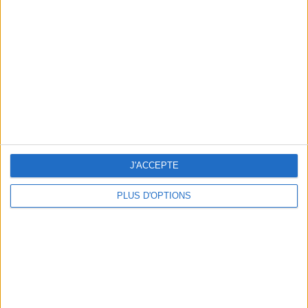
Vous m'avez demandé
Voir tout
J'ACCEPTE
PLUS D'OPTIONS
Question/Réponse : Que Manger Pendant le
Ramadan ?