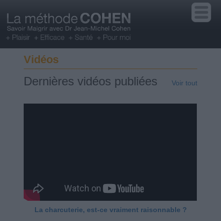
Vidéos
Dernières vidéos publiées
Voir tout
La charcuterie, est-ce vraiment raisonnable ?