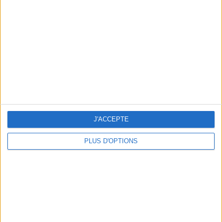
Vous m'avez demandé
Voir tout
J'ACCEPTE
PLUS D'OPTIONS
Question/Réponse : Que Manger Pendant le
Ramadan ?