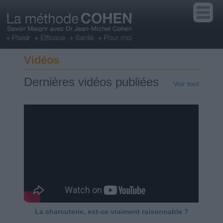
Vidéos
Dernières vidéos publiées
Voir tout
La charcuterie, est-ce vraiment raisonnable ?