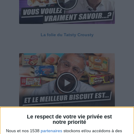
La folie du Tatsty Crousty
Le respect de votre vie privée est
Savane, LU, Pepito, Harrys... Que valent vraiment
notre priorité
ces gâteaux ?
Nous et nos 1538
partenaires
stockons et/ou accédons à des