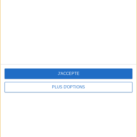
Vous m'avez demandé
Voir tout
J'ACCEPTE
PLUS D'OPTIONS
Question/Réponse : Que Manger Pendant le
Ramadan ?