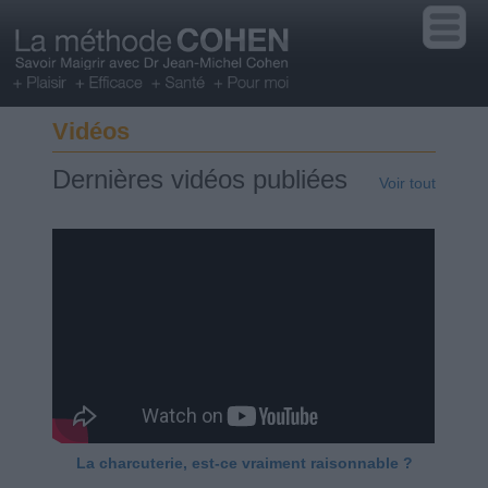
Vidéos
Dernières vidéos publiées
Voir tout
La charcuterie, est-ce vraiment raisonnable ?