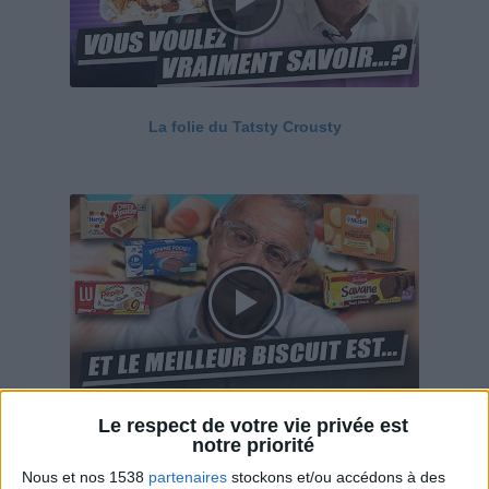
La folie du Tatsty Crousty
Le respect de votre vie privée est
Savane, LU, Pepito, Harrys... Que valent vraiment
notre priorité
ces gâteaux ?
Nous et nos 1538
partenaires
stockons et/ou accédons à des