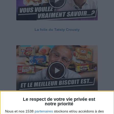
La folie du Tatsty Crousty
Le respect de votre vie privée est
Savane, LU, Pepito, Harrys... Que valent vraiment
notre priorité
ces gâteaux ?
Nous et nos 1538
partenaires
stockons et/ou accédons à des