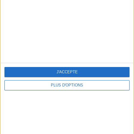
Vous m'avez demandé
Voir tout
J'ACCEPTE
PLUS D'OPTIONS
Question/Réponse : Que Manger Pendant le
Ramadan ?