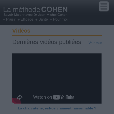
Vidéos
Dernières vidéos publiées
Voir tout
La charcuterie, est-ce vraiment raisonnable ?