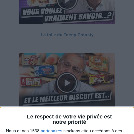
La folie du Tatsty Crousty
Le respect de votre vie privée est
Savane, LU, Pepito, Harrys... Que valent vraiment
notre priorité
ces gâteaux ?
Nous et nos 1538
partenaires
stockons et/ou accédons à des