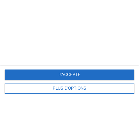
Vous m'avez demandé
Voir tout
J'ACCEPTE
PLUS D'OPTIONS
Question/Réponse : Que Manger Pendant le
Ramadan ?