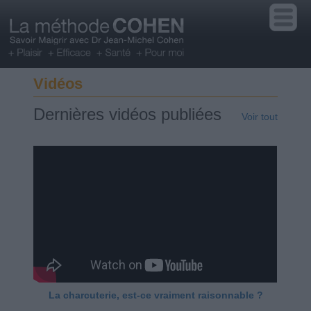
Vidéos
Dernières vidéos publiées
Voir tout
La charcuterie, est-ce vraiment raisonnable ?