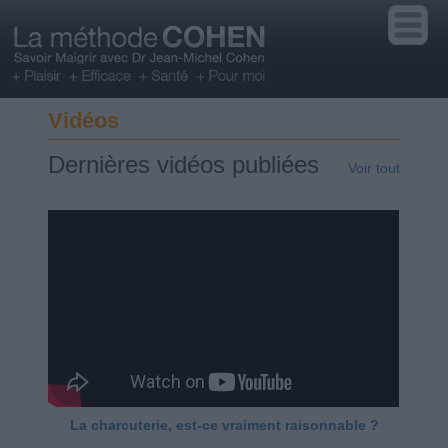
Vidéos
Dernières vidéos publiées
Voir tout
La charcuterie, est-ce vraiment raisonnable ?