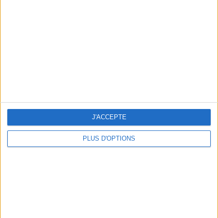
Vous m'avez demandé
Voir tout
J'ACCEPTE
PLUS D'OPTIONS
Question/Réponse : Que Manger Pendant le
Ramadan ?