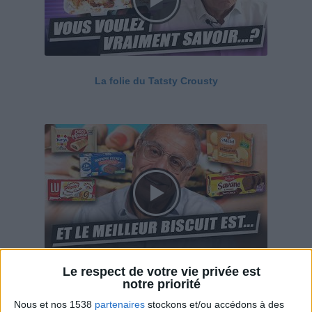
La folie du Tatsty Crousty
Le respect de votre vie privée est
Savane, LU, Pepito, Harrys... Que valent vraiment
notre priorité
ces gâteaux ?
Nous et nos 1538
partenaires
stockons et/ou accédons à des