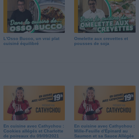
L'Osso Bucco, un vrai plat
Omelette aux crevettes et
cuisiné équilibré
pousses de soja
En cuisine avec Cathychou :
En cuisine avec Cathychou :
Cookies allégés et Charlotte
Mille-Feuille d'Épinard au
de poireaux du 09/09/2021
Saumon et sa Sauce Allégée