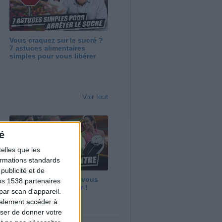
Vous craquez sur le sucré ?
7 astuces alimentaires
simples pour vous libérer
Voir tout
é
elles que les
formations standards
ublicité et de
Maigrir vite ? Ce que vous
os 1538 partenaires
devez vraiment savoir !
par scan d'appareil.
galement accéder à
user de donner votre