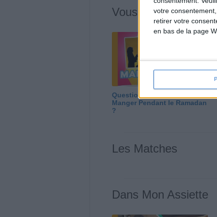
consentement.
Veuil
Vous m'avez deman
votre consentement,
retirer votre consen
en bas de la page W
Question/Réponse : Que
Manger Pendant le Ramadan
?
Les Matches
Dans Mon Assiette