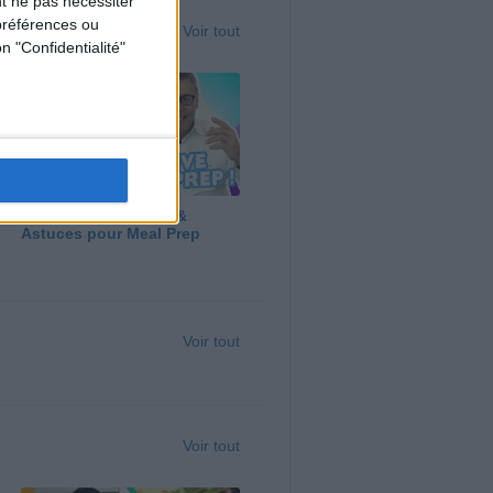
t ne pas nécessiter
préférences ou
Voir tout
n "Confidentialité"
Panga, Huile d'Olive &
Astuces pour Meal Prep
Voir tout
Voir tout