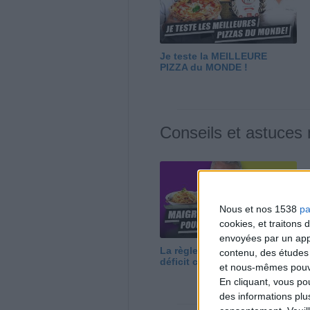
Je teste la MEILLEURE
PIZZA du MONDE !
Conseils et astuces
Nous et nos 1538
pa
cookies, et traitons
envoyées par un appa
La règle N°1 pour maigrir : le
contenu, des études
déficit calorique
et nous-mêmes pouvon
En cliquant, vous p
des informations plu