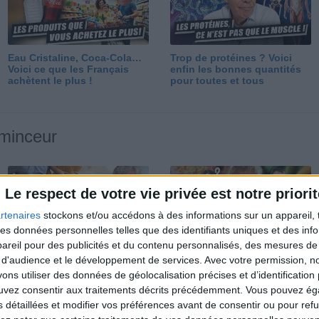
Eau Cristaline, Coca-Cola…
Trop de protéines ? Voici
Voici ce que les Français
enfin les bonnes quantités
achètent le plus !
pour toutes et tous
 minceur
Le respect de votre vie privée est notre priorit
rtenaires
stockons et/ou accédons à des informations sur un appareil, t
 des données personnelles telles que des identifiants uniques et des in
reil pour des publicités et du contenu personnalisés, des mesures de p
Perdre 10 kg : ma méthode
Et après la perte de poids ?
 d'audience et le développement de services.
Avec votre permission, n
est imparable
Je fais comment ?
s utiliser des données de géolocalisation précises et d’identification 
ouvez consentir aux traitements décrits précédemment. Vous pouvez é
s détaillées et modifier vos préférences avant de consentir ou pour ref