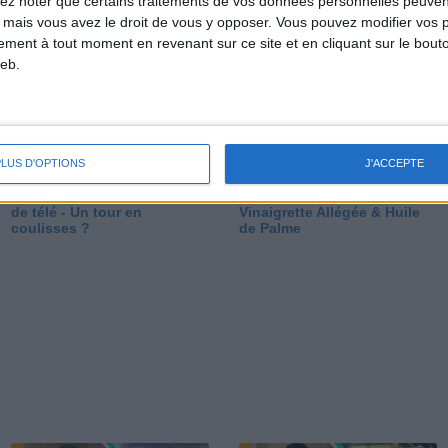
lez noter que certains traitements de vos données personnelles peuven
dé
 mais vous avez le droit de vous y opposer. Vous pouvez modifier vos 
tement à tout moment en revenant sur ce site et en cliquant sur le bouto
eb.
PLUS D'OPTIONS
J'ACCEPTE
Les secrets des émissions
Vos Questions : Bronzage,
de télé - Un tour en
Vinaigrette Allégée & Huile
coulisses ?
de Palme