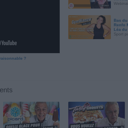
Webinai
Bas du
Renfo 
Léa du
Sport p
 raisonnable ?
ents