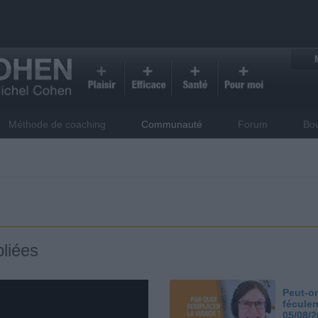
Méthode de coaching
Communauté
Forum
Bo
liées
Peut-on
féculen
05/08/