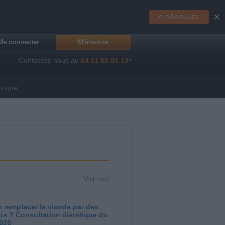
×
Je découvre !
Me connecter
M'inscrire
Contactez-nous au
04 11 88 01 12*
utique
Voir tout
 remplacer la viande par des
ts ? Consultation diététique du
2026