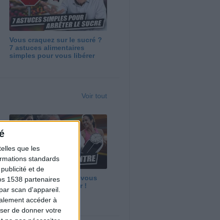
Vous craquez sur le sucré ?
7 astuces alimentaires
simples pour vous libérer
Voir tout
é
elles que les
formations standards
ublicité et de
Maigrir vite ? Ce que vous
os 1538 partenaires
devez vraiment savoir !
par scan d'appareil.
galement accéder à
user de donner votre