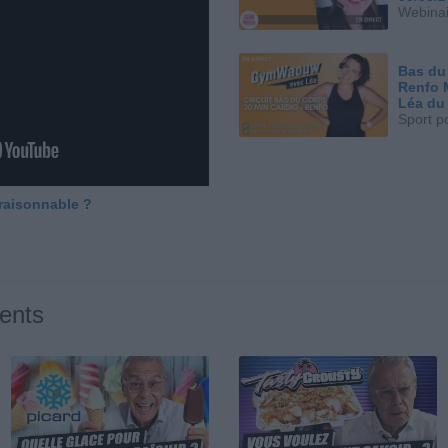
Webinai
Bas du
Renfo 
Léa du
Sport p
 raisonnable ?
ents