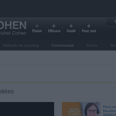
Méthode de coaching
Communauté
Forum
Bo
liées
Peut-on
féculen
05/08/