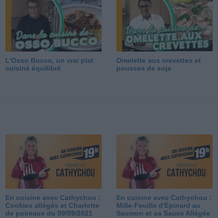
L'Osso Bucco, un vrai plat
Omelette aux crevettes et
cuisiné équilibré
pousses de soja
En cuisine avec Cathychou :
En cuisine avec Cathychou :
Cookies allégés et Charlotte
Mille-Feuille d'Épinard au
de poireaux du 09/09/2021
Saumon et sa Sauce Allégée