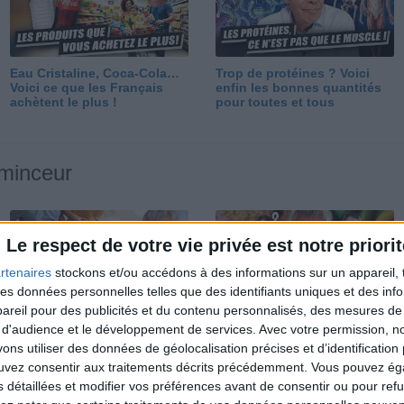
Eau Cristaline, Coca-Cola…
Trop de protéines ? Voici
Voici ce que les Français
enfin les bonnes quantités
achètent le plus !
pour toutes et tous
 minceur
Le respect de votre vie privée est notre priorit
rtenaires
stockons et/ou accédons à des informations sur un appareil, t
 des données personnelles telles que des identifiants uniques et des in
reil pour des publicités et du contenu personnalisés, des mesures de p
Perdre 10 kg : ma méthode
Et après la perte de poids ?
 d'audience et le développement de services.
Avec votre permission, n
est imparable
Je fais comment ?
s utiliser des données de géolocalisation précises et d’identification 
ouvez consentir aux traitements décrits précédemment. Vous pouvez é
s détaillées et modifier vos préférences avant de consentir ou pour ref