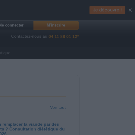
×
Je découvre !
Me connecter
M'inscrire
Contactez-nous au
04 11 88 01 12*
utique
Voir tout
 remplacer la viande par des
ts ? Consultation diététique du
2026