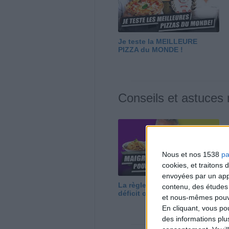
Je teste la MEILLEURE
PIZZA du MONDE !
Conseils et astuces
Nous et nos 1538
pa
cookies, et traitons
envoyées par un appa
La règle N°1 pour maigrir : le
contenu, des études
déficit calorique
et nous-mêmes pouvon
En cliquant, vous p
des informations plu