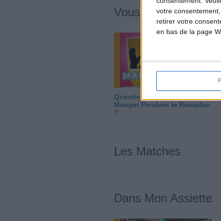
consentement.
Veuil
Vous m'avez deman
votre consentement,
retirer votre consen
en bas de la page W
Question/Réponse : Que
Manger Pendant le Ramadan
?
Les Matches
Dans Mon Assiette