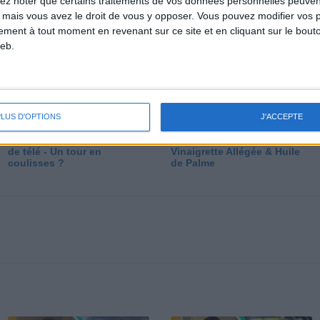
lez noter que certains traitements de vos données personnelles peuven
dé
 mais vous avez le droit de vous y opposer. Vous pouvez modifier vos 
tement à tout moment en revenant sur ce site et en cliquant sur le bouto
eb.
PLUS D'OPTIONS
J'ACCEPTE
Les secrets des émissions
Vos Questions : Bronzage,
de télé - Un tour en
Vinaigrette Allégée & Huile
coulisses ?
de Palme