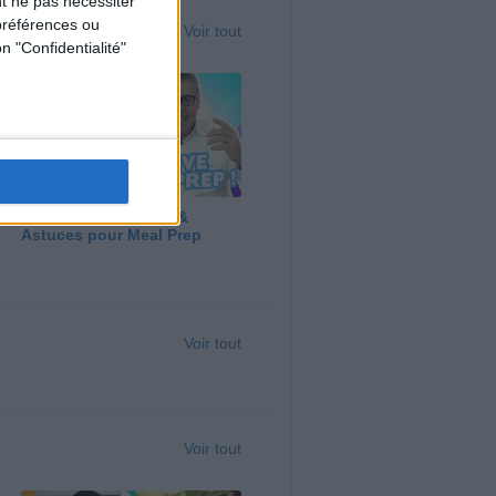
t ne pas nécessiter
préférences ou
Voir tout
n "Confidentialité"
Panga, Huile d'Olive &
Astuces pour Meal Prep
Voir tout
Voir tout