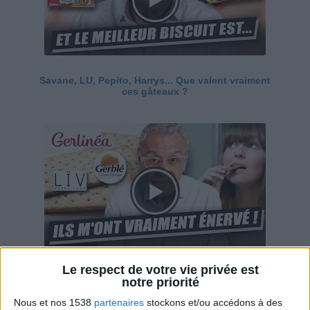
Savane, LU, Pepito, Harrys... Que valent vraiment
ces gâteaux ?
Le respect de votre vie privée est
Ces marques diététiques : c'est n'importe quoi !
notre priorité
Nous et nos 1538
partenaires
stockons et/ou accédons à des