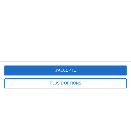
Vous m'avez demandé
Voir tout
J'ACCEPTE
PLUS D'OPTIONS
Question/Réponse : Que Manger Pendant le
Ramadan ?