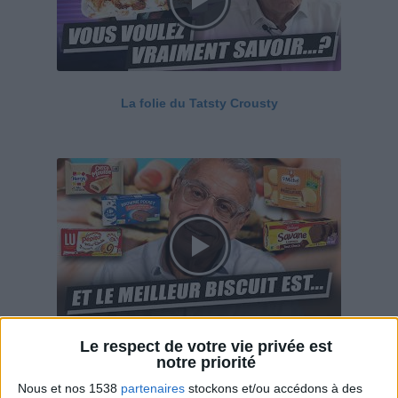
La folie du Tatsty Crousty
Le respect de votre vie privée est
Savane, LU, Pepito, Harrys... Que valent vraiment
notre priorité
ces gâteaux ?
Nous et nos 1538
partenaires
stockons et/ou accédons à des