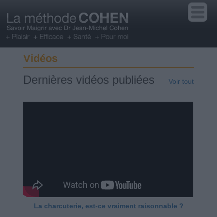
Vidéos
Dernières vidéos publiées
Voir tout
La charcuterie, est-ce vraiment raisonnable ?