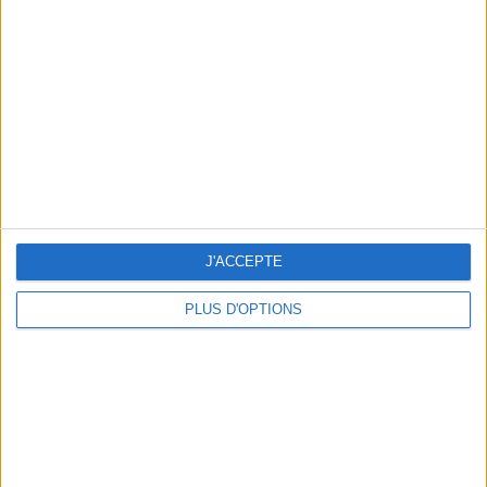
Vous m'avez demandé
Voir tout
J'ACCEPTE
PLUS D'OPTIONS
Question/Réponse : Que Manger Pendant le
Ramadan ?