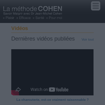
Vidéos
Dernières vidéos publiées
Voir tout
La charcuterie, est-ce vraiment raisonnable ?