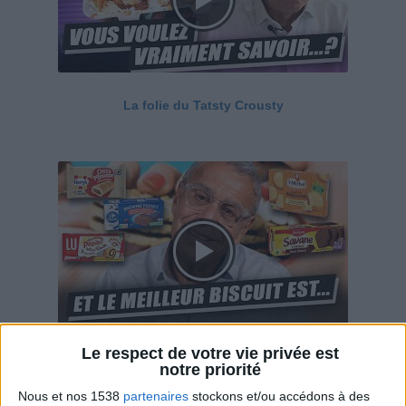
La folie du Tatsty Crousty
Le respect de votre vie privée est
Savane, LU, Pepito, Harrys... Que valent vraiment
notre priorité
ces gâteaux ?
Nous et nos 1538
partenaires
stockons et/ou accédons à des