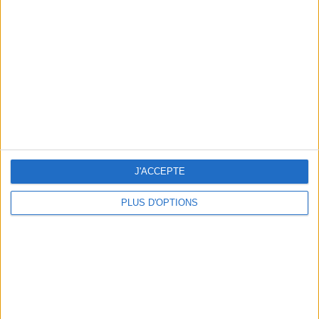
Vous m'avez demandé
Voir tout
J'ACCEPTE
PLUS D'OPTIONS
Question/Réponse : Que Manger Pendant le
Ramadan ?