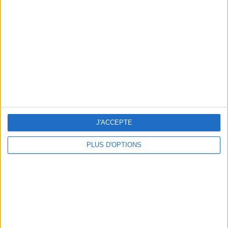
Vous m'avez demandé
Voir tout
J'ACCEPTE
PLUS D'OPTIONS
Question/Réponse : Que Manger Pendant le
Ramadan ?