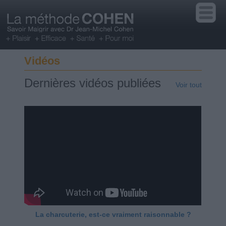
Vidéos
Dernières vidéos publiées
Voir tout
La charcuterie, est-ce vraiment raisonnable ?