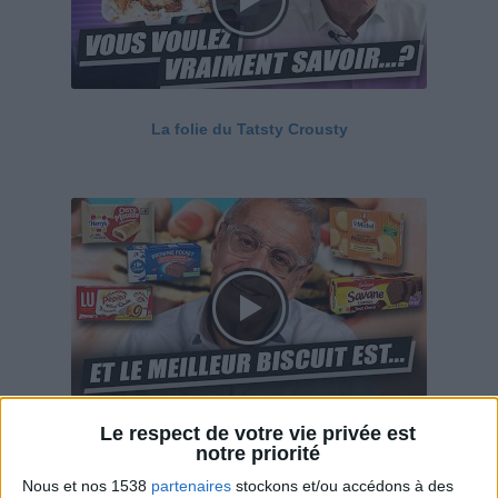
La folie du Tatsty Crousty
Le respect de votre vie privée est
Savane, LU, Pepito, Harrys... Que valent vraiment
notre priorité
ces gâteaux ?
Nous et nos 1538
partenaires
stockons et/ou accédons à des