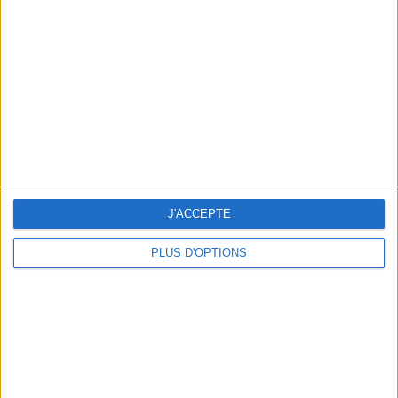
Vous m'avez demandé
Voir tout
J'ACCEPTE
PLUS D'OPTIONS
Question/Réponse : Que Manger Pendant le
Ramadan ?