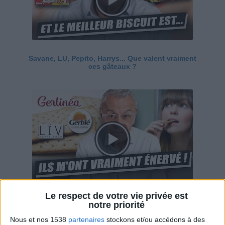
Savane, LU, Pepito, Harrys... Que valent vraiment
ces gâteaux ?
Le respect de votre vie privée est
Ces marques diététiques : c'est n'importe quoi !
notre priorité
Nous et nos 1538
partenaires
stockons et/ou accédons à des