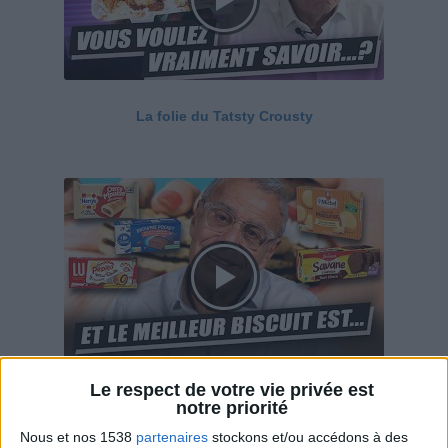
La folie du Tatsty Crousty
Le respect de votre vie privée est
Savane, LU, Pepito, Harrys... Que valent vraiment
notre priorité
ces gâteaux ?
Nous et nos 1538
partenaires
stockons et/ou accédons à des