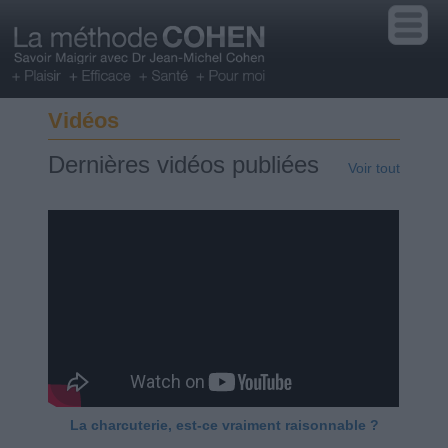
Vidéos
Dernières vidéos publiées
Voir tout
La charcuterie, est-ce vraiment raisonnable ?