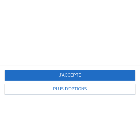
Vous m'avez demandé
Voir tout
J'ACCEPTE
PLUS D'OPTIONS
Question/Réponse : Que Manger Pendant le
Ramadan ?