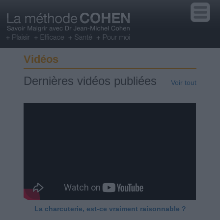
Vidéos
Dernières vidéos publiées
Voir tout
La charcuterie, est-ce vraiment raisonnable ?