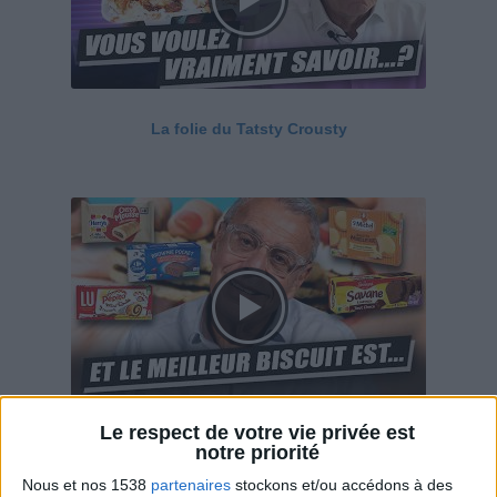
La folie du Tatsty Crousty
Le respect de votre vie privée est
Savane, LU, Pepito, Harrys... Que valent vraiment
notre priorité
ces gâteaux ?
Nous et nos 1538
partenaires
stockons et/ou accédons à des