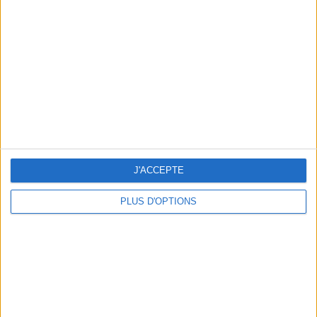
Vous m'avez demandé
Voir tout
J'ACCEPTE
PLUS D'OPTIONS
Question/Réponse : Que Manger Pendant le
Ramadan ?