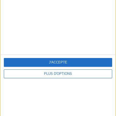
Vous m'avez demandé
Voir tout
J'ACCEPTE
PLUS D'OPTIONS
Question/Réponse : Que Manger Pendant le
Ramadan ?