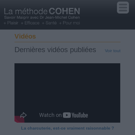
Vidéos
Dernières vidéos publiées
Voir tout
La charcuterie, est-ce vraiment raisonnable ?