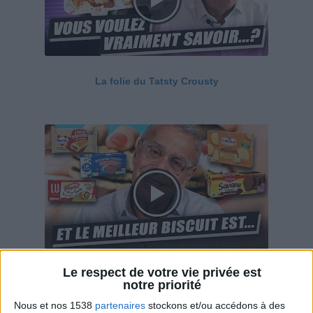
La folie du Tatsty Crousty
Le respect de votre vie privée est
Savane, LU, Pepito, Harrys... Que valent vraiment
notre priorité
ces gâteaux ?
Nous et nos 1538
partenaires
stockons et/ou accédons à des