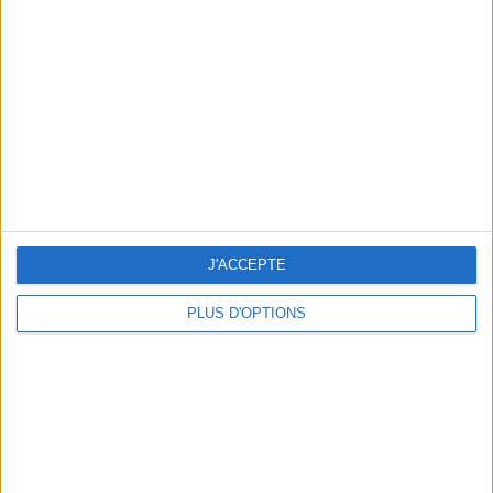
Vous m'avez demandé
Voir tout
J'ACCEPTE
PLUS D'OPTIONS
Question/Réponse : Que Manger Pendant le
Ramadan ?