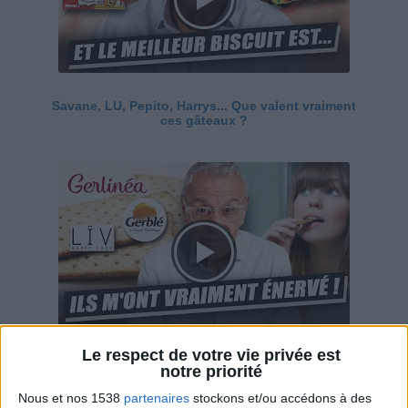
Savane, LU, Pepito, Harrys... Que valent vraiment
ces gâteaux ?
Le respect de votre vie privée est
Ces marques diététiques : c'est n'importe quoi !
notre priorité
Nous et nos 1538
partenaires
stockons et/ou accédons à des