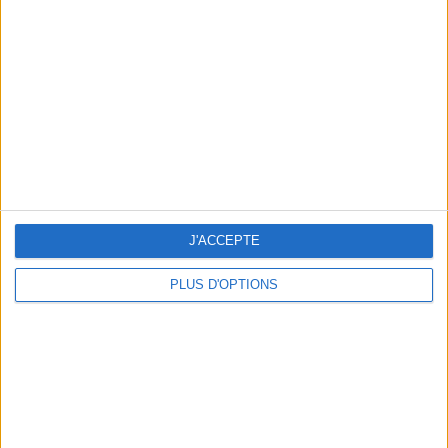
Vous m'avez demandé
Voir tout
J'ACCEPTE
PLUS D'OPTIONS
Question/Réponse : Que Manger Pendant le
Ramadan ?