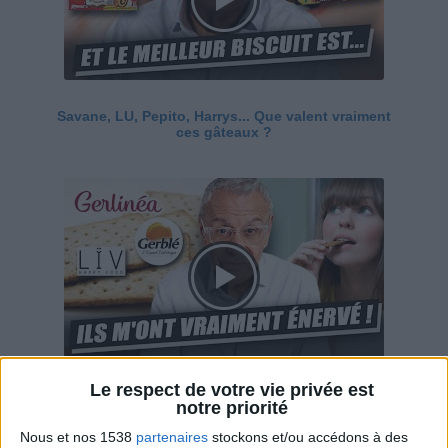
Savane, LU, Pepito, Harrys... Que valent vraiment
ces gâteaux ?
Le respect de votre vie privée est
Ces marques diététiques : c'est n'importe quoi !
notre priorité
Nous et nos 1538
partenaires
stockons et/ou accédons à des