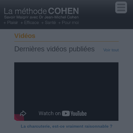
Vidéos
Dernières vidéos publiées
Voir tout
La charcuterie, est-ce vraiment raisonnable ?