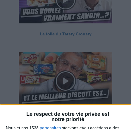
La folie du Tatsty Crousty
Le respect de votre vie privée est
Savane, LU, Pepito, Harrys... Que valent vraiment
notre priorité
ces gâteaux ?
Nous et nos 1538
partenaires
stockons et/ou accédons à des