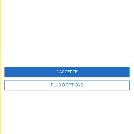
Vous m'avez demandé
Voir tout
J'ACCEPTE
PLUS D'OPTIONS
Question/Réponse : Que Manger Pendant le
Ramadan ?