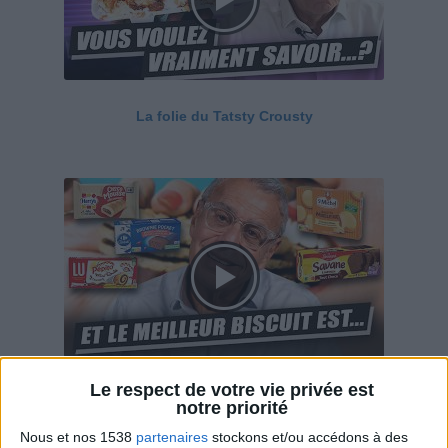
La folie du Tatsty Crousty
Le respect de votre vie privée est
Savane, LU, Pepito, Harrys... Que valent vraiment
notre priorité
ces gâteaux ?
Nous et nos 1538
partenaires
stockons et/ou accédons à des