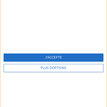
Vous m'avez demandé
Voir tout
J'ACCEPTE
PLUS D'OPTIONS
Question/Réponse : Que Manger Pendant le
Ramadan ?