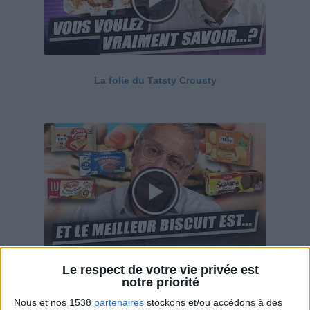
La folie du Tatsty Crousty
Le respect de votre vie privée est
Savane, LU, Pepito, Harrys... Que valent vraiment
notre priorité
ces gâteaux ?
Nous et nos 1538
partenaires
stockons et/ou accédons à des