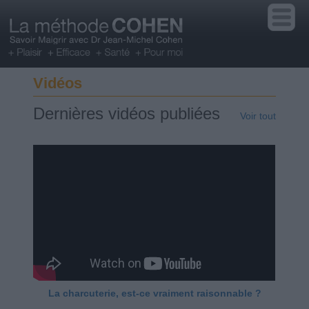
Vidéos
Dernières vidéos publiées
Voir tout
La charcuterie, est-ce vraiment raisonnable ?