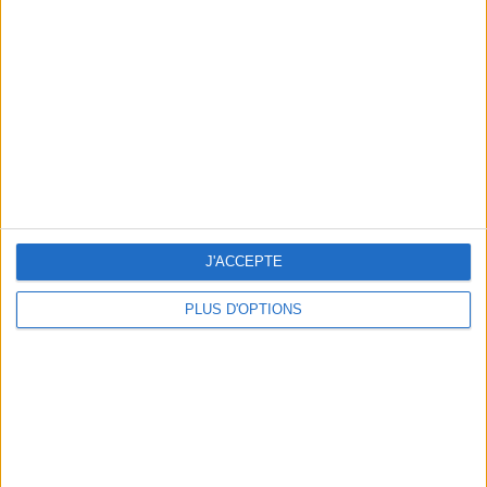
Vous m'avez demandé
Voir tout
J'ACCEPTE
PLUS D'OPTIONS
Question/Réponse : Que Manger Pendant le
Ramadan ?