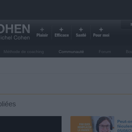
Méthode de coaching
Communauté
Forum
Bo
liées
Peut-on
féculen
05/08/