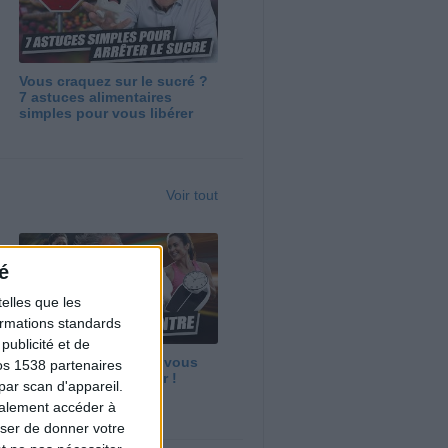
Vous craquez sur le sucré ?
7 astuces alimentaires
simples pour vous libérer
Voir tout
é
elles que les
formations standards
ublicité et de
Maigrir vite ? Ce que vous
os 1538 partenaires
devez vraiment savoir !
par scan d'appareil.
galement accéder à
user de donner votre