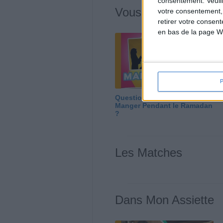
consentement.
Veuil
Vous m'avez deman
votre consentement,
retirer votre consen
en bas de la page W
Question/Réponse : Que
Manger Pendant le Ramadan
?
Les Matches
Dans Mon Assiette