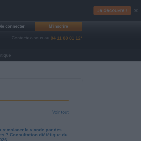
×
Je découvre !
Me connecter
M'inscrire
Contactez-nous au
04 11 88 01 12*
utique
Voir tout
 remplacer la viande par des
ts ? Consultation diététique du
2026