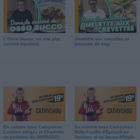
L'Osso Bucco, un vrai plat
Omelette aux crevettes et
cuisiné équilibré
pousses de soja
En cuisine avec Cathychou :
En cuisine avec Cathychou :
Cookies allégés et Charlotte
Mille-Feuille d'Épinard au
de poireaux du 09/09/2021
Saumon et sa Sauce Allégée