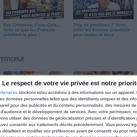
Eau Cristaline, Coca-Cola…
Trop de protéines ? Voici
Voici ce que les Français
enfin les bonnes quantités
achètent le plus !
pour toutes et tous
 minceur
Le respect de votre vie privée est notre priorit
rtenaires
stockons et/ou accédons à des informations sur un appareil, t
 des données personnelles telles que des identifiants uniques et des in
reil pour des publicités et du contenu personnalisés, des mesures de p
Perdre 10 kg : ma méthode
Et après la perte de poids ?
 d'audience et le développement de services.
Avec votre permission, n
est imparable
Je fais comment ?
s utiliser des données de géolocalisation précises et d’identification 
ouvez consentir aux traitements décrits précédemment. Vous pouvez é
s détaillées et modifier vos préférences avant de consentir ou pour ref