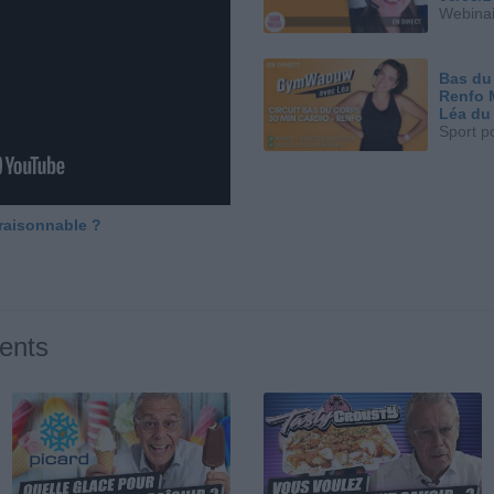
Webinai
Bas du
Renfo 
Léa du
Sport p
 raisonnable ?
ents