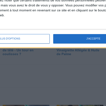
lez noter que certains traitements de vos données personnelles peuven
dé
 mais vous avez le droit de vous y opposer. Vous pouvez modifier vos 
tement à tout moment en revenant sur ce site et en cliquant sur le bouto
eb.
PLUS D'OPTIONS
J'ACCEPTE
Les secrets des émissions
Vos Questions : Bronzage,
de télé - Un tour en
Vinaigrette Allégée & Huile
coulisses ?
de Palme