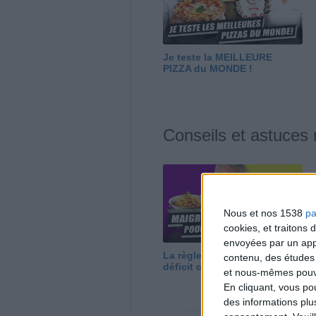
Je teste la MEILLEURE
PIZZA du MONDE !
Conseils et astuces
Nous et nos 1538
pa
cookies, et traitons
envoyées par un appa
La règle N°1 pour maigrir : le
contenu, des études
déficit calorique
et nous-mêmes pouvon
En cliquant, vous p
des informations plu