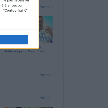
t ne pas nécessiter
préférences ou
Voir tout
n "Confidentialité"
Panga, Huile d'Olive &
Astuces pour Meal Prep
Voir tout
Voir tout