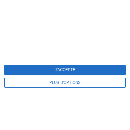
Vous m'avez demandé
Voir tout
J'ACCEPTE
PLUS D'OPTIONS
Question/Réponse : Que Manger Pendant le
Ramadan ?