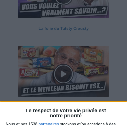
La folie du Tatsty Crousty
Savane, LU, Pepito, Harrys... Que valent vraiment
Le respect de votre vie privée est
ces gâteaux ?
notre priorité
Nous et nos 1538
partenaires
stockons et/ou accédons à des