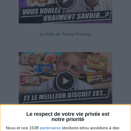
La folie du Tatsty Crousty
Le respect de votre vie privée est
Savane, LU, Pepito, Harrys... Que valent vraiment
notre priorité
ces gâteaux ?
Nous et nos 1538
partenaires
stockons et/ou accédons à des