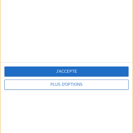
Vous m'avez demandé
Voir tout
J'ACCEPTE
PLUS D'OPTIONS
Question/Réponse : Que Manger Pendant le
Ramadan ?