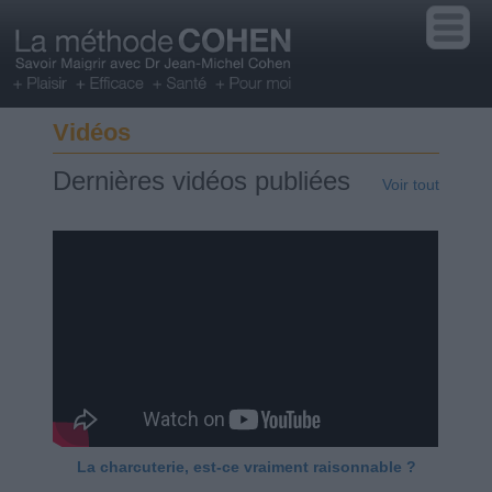
Vidéos
Dernières vidéos publiées
Voir tout
La charcuterie, est-ce vraiment raisonnable ?