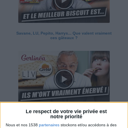
Savane, LU, Pepito, Harrys... Que valent vraiment
ces gâteaux ?
Le respect de votre vie privée est
Ces marques diététiques : c'est n'importe quoi !
notre priorité
Nous et nos 1538
partenaires
stockons et/ou accédons à des