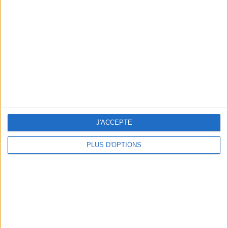
Vous m'avez demandé
Voir tout
J'ACCEPTE
PLUS D'OPTIONS
Question/Réponse : Que Manger Pendant le
Ramadan ?