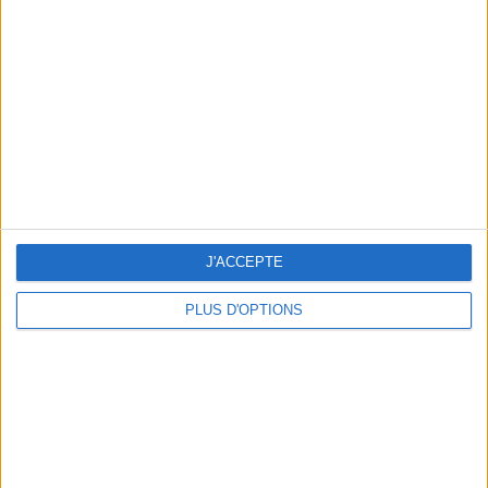
Vous m'avez demandé
Voir tout
J'ACCEPTE
PLUS D'OPTIONS
Question/Réponse : Que Manger Pendant le
Ramadan ?