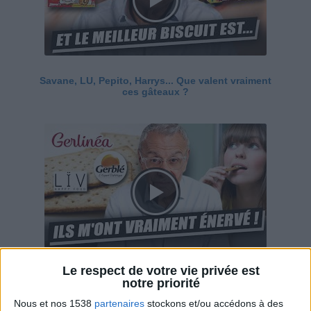
Savane, LU, Pepito, Harrys... Que valent vraiment
ces gâteaux ?
Le respect de votre vie privée est
Ces marques diététiques : c'est n'importe quoi !
notre priorité
Nous et nos 1538
partenaires
stockons et/ou accédons à des