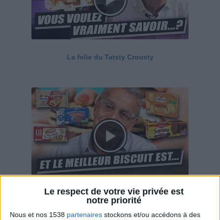
La folie du Tatsty Crousty
Le respect de votre vie privée est
Savane, LU, Pepito, Harrys... Que valent vraiment
notre priorité
ces gâteaux ?
Nous et nos 1538
partenaires
stockons et/ou accédons à des