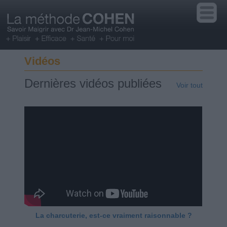
Vidéos
Dernières vidéos publiées
Voir tout
La charcuterie, est-ce vraiment raisonnable ?