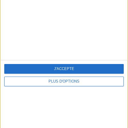
Vous m'avez demandé
Voir tout
J'ACCEPTE
PLUS D'OPTIONS
Question/Réponse : Que Manger Pendant le
Ramadan ?