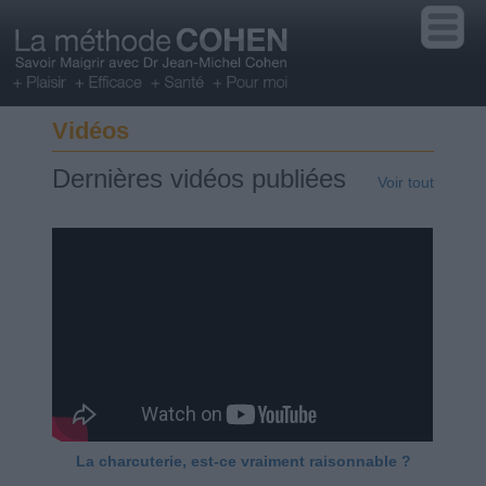
Vidéos
Dernières vidéos publiées
Voir tout
La charcuterie, est-ce vraiment raisonnable ?