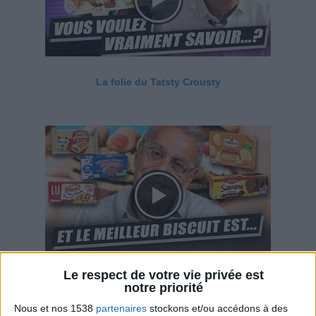
La folie du Tatsty Crousty
Le respect de votre vie privée est
Savane, LU, Pepito, Harrys... Que valent vraiment
notre priorité
ces gâteaux ?
Nous et nos 1538
partenaires
stockons et/ou accédons à des