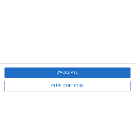
Vous m'avez demandé
Voir tout
J'ACCEPTE
PLUS D'OPTIONS
Question/Réponse : Que Manger Pendant le
Ramadan ?