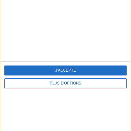
Vous m'avez demandé
Voir tout
J'ACCEPTE
PLUS D'OPTIONS
Question/Réponse : Que Manger Pendant le
Ramadan ?