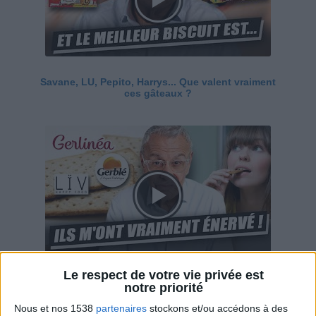
Savane, LU, Pepito, Harrys... Que valent vraiment
ces gâteaux ?
Le respect de votre vie privée est
Ces marques diététiques : c'est n'importe quoi !
notre priorité
Nous et nos 1538
partenaires
stockons et/ou accédons à des