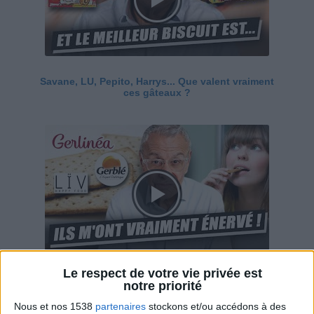
Savane, LU, Pepito, Harrys... Que valent vraiment
ces gâteaux ?
Le respect de votre vie privée est
Ces marques diététiques : c'est n'importe quoi !
notre priorité
Nous et nos 1538
partenaires
stockons et/ou accédons à des