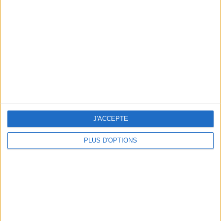
Vous m'avez demandé
Voir tout
J'ACCEPTE
PLUS D'OPTIONS
Question/Réponse : Que Manger Pendant le
Ramadan ?